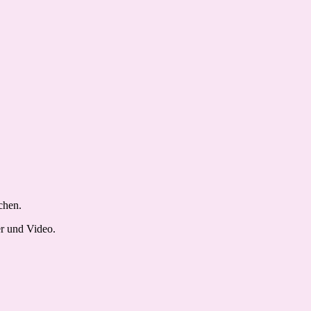
chen.
er und Video.